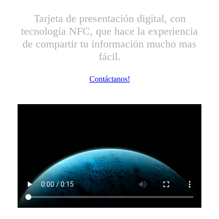
Tarjeta de presentación digital, con
tecnología NFC, que hace la experiencia
de compartir tu información mucho mas
fácil.
Contáctanos!