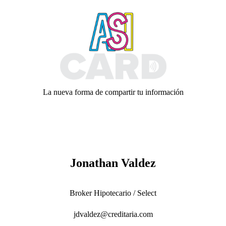
Skip
to
content
La nueva forma de compartir tu información
Jonathan Valdez
Broker Hipotecario / Select
jdvaldez@creditaria.com